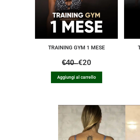
TRAINING GYM 1 MESE
€̶4̶0̶ ̶ €20
Aggiungi al carrello