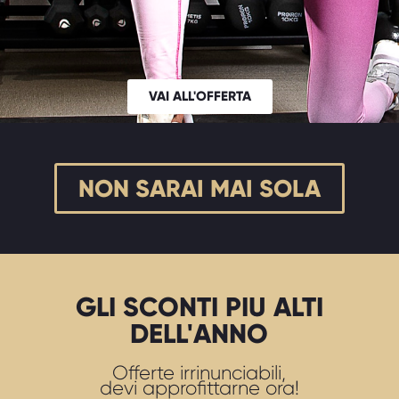
VAI ALL'OFFERTA
NON SARAI MAI SOLA
GLI SCONTI PIU ALTI
DELL'ANNO
Offerte irrinunciabili,
devi approfittarne ora!