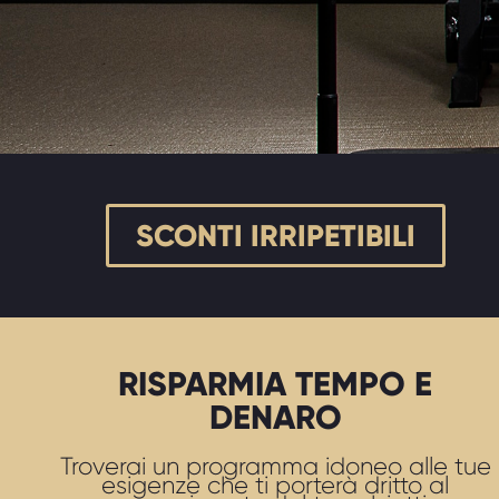
SCONTI IRRIPETIBILI
RISPARMIA TEMPO E
DENARO
Troverai un programma idoneo alle tue
esigenze che ti porterà dritto al