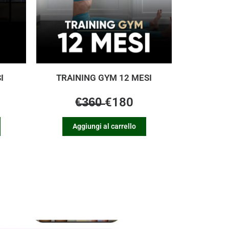
I
TRAINING GYM 12 MESI
€̶3̶6̶0̶ €180
Aggiungi al carrello