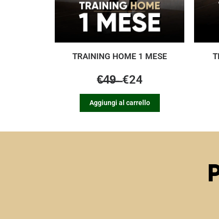
TRAINING HOME 1 MESE
T
€̶4̶9̶ ̶ €24
Aggiungi al carrello