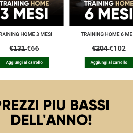
RAINING HOME 3 MESI
TRAINING HOME 6 ME
€̶1̶3̶1̶ €66
€̶2̶0̶4̶ €102
Aggiungi al carrello
Aggiungi al carrello
PREZZI PIU BASSI
DELL'ANNO!