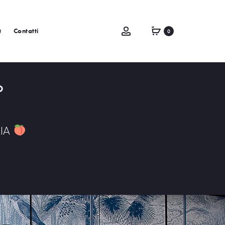
Q
Contatti
0
O
LIA