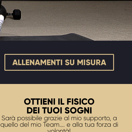
ALLENAMENTI SU MISURA
OTTIENI IL FISICO
DEI TUOI SOGNI
Sarà possibile grazie al mio supporto, a
quello del mio Team…. e alla tua forza di
volontà!