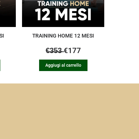
SI
TRAINING HOME 12 MESI
€̶3̶5̶3̶ €177
Aggiugi al carrello