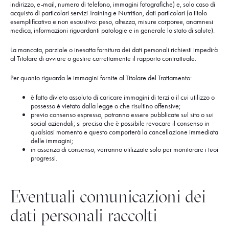
indirizzo, e-mail, numero di telefono, immagini fotografiche) e, solo caso di
acquisto di particolari servizi Training e Nutrition, dati particolari (a titolo
esemplificativo e non esaustivo: peso, altezza, misure corporee, anamnesi
medica, informazioni riguardanti patologie e in generale lo stato di salute).
La mancata, parziale o inesatta fornitura dei dati personali richiesti impedirà
al Titolare di avviare o gestire correttamente il rapporto contrattuale.
Per quanto riguarda le immagini fornite al Titolare del Trattamento:
è fatto divieto assoluto di caricare immagini di terzi o il cui utilizzo o
possesso è vietato dalla legge o che risultino offensive;
previo consenso espresso, potranno essere pubblicate sul sito o sui
social aziendali; si precisa che è possibile revocare il consenso in
qualsiasi momento e questo comporterà la cancellazione immediata
delle immagini;
in assenza di consenso, verranno utilizzate solo per monitorare i tuoi
progressi.
Eventuali comunicazioni dei
dati personali raccolti