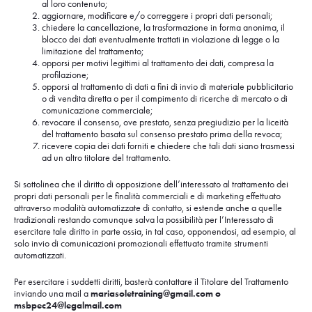
al loro contenuto;
aggiornare, modificare e/o correggere i propri dati personali;
chiedere la cancellazione, la trasformazione in forma anonima, il
blocco dei dati eventualmente trattati in violazione di legge o la
limitazione del trattamento;
opporsi per motivi legittimi al trattamento dei dati, compresa la
profilazione;
opporsi al trattamento di dati a fini di invio di materiale pubblicitario
o di vendita diretta o per il compimento di ricerche di mercato o di
comunicazione commerciale;
revocare il consenso, ove prestato, senza pregiudizio per la liceità
del trattamento basata sul consenso prestato prima della revoca;
ricevere copia dei dati forniti e chiedere che tali dati siano trasmessi
ad un altro titolare del trattamento.
Si sottolinea che il diritto di opposizione dell’interessato al trattamento dei
propri dati personali per le finalità commerciali e di marketing effettuato
attraverso modalità automatizzate di contatto, si estende anche a quelle
tradizionali restando comunque salva la possibilità per l’Interessato di
esercitare tale diritto in parte ossia, in tal caso, opponendosi, ad esempio, al
solo invio di comunicazioni promozionali effettuato tramite strumenti
automatizzati.
Per esercitare i suddetti diritti, basterà contattare il Titolare del Trattamento
inviando una mail a
mariasoletraining@gmail.com
o
msbpec24@legalmail.com