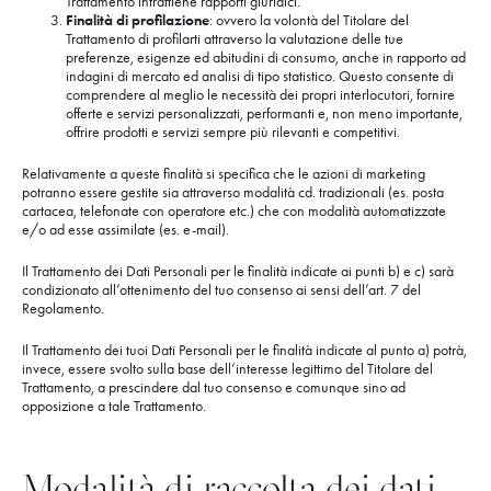
Trattamento intrattiene rapporti giuridici.
Finalità di profilazione
: ovvero la volontà del Titolare del
Trattamento di profilarti attraverso la valutazione delle tue
preferenze, esigenze ed abitudini di consumo, anche in rapporto ad
indagini di mercato ed analisi di tipo statistico. Questo consente di
comprendere al meglio le necessità dei propri interlocutori, fornire
offerte e servizi personalizzati, performanti e, non meno importante,
offrire prodotti e servizi sempre più rilevanti e competitivi.
Relativamente a queste finalità si specifica che le azioni di marketing
potranno essere gestite sia attraverso modalità cd. tradizionali (es. posta
cartacea, telefonate con operatore etc.) che con modalità automatizzate
e/o ad esse assimilate (es. e-mail).
Il Trattamento dei Dati Personali per le finalità indicate ai punti b) e c) sarà
condizionato all’ottenimento del tuo consenso ai sensi dell’art. 7 del
Regolamento.
Il Trattamento dei tuoi Dati Personali per le finalità indicate al punto a) potrà,
invece, essere svolto sulla base dell’interesse legittimo del Titolare del
Trattamento, a prescindere dal tuo consenso e comunque sino ad
opposizione a tale Trattamento.
Modalità di raccolta dei dati