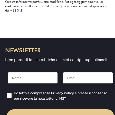
Questa informativa potrà subire modifiche. Per ogni aggiornamento, La
invitiamo a consultare i nostri siti web e gli altri canali messi a disposizione
da MSB S.r.l.
NEWSLETTER
Non perderti le mie rubriche e i miei consigli sugli alimenti
Nome
Mail
Checkbox Privacy
Ho letto e compreso la Privacy Policy e presto il consenso
per ricevere la newsletter di MST