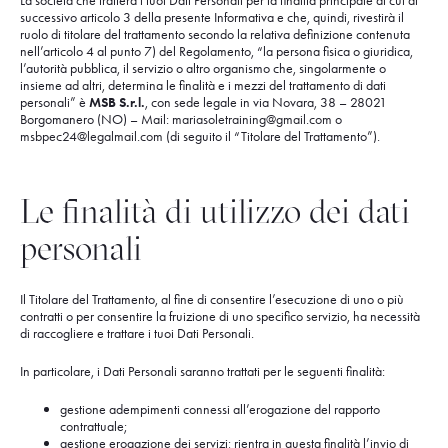
La società che tratterà i tuoi Dati Personali per la finalità principale di cui al
successivo articolo 3 della presente Informativa e che, quindi, rivestirà il
ruolo di titolare del trattamento secondo la relativa definizione contenuta
nell’articolo 4 al punto 7) del Regolamento, “la persona fisica o giuridica,
l’autorità pubblica, il servizio o altro organismo che, singolarmente o
insieme ad altri, determina le finalità e i mezzi del trattamento di dati
personali” è
MSB S.r.l.
, con sede legale in via Novara, 38 – 28021
Borgomanero (NO) – Mail:
mariasoletraining@gmail.com
o
msbpec24@legalmail.com
(di seguito il “Titolare del Trattamento”).
Le finalità di utilizzo dei dati
personali
Il Titolare del Trattamento, al fine di consentire l’esecuzione di uno o più
contratti o per consentire la fruizione di uno specifico servizio, ha necessità
di raccogliere e trattare i tuoi Dati Personali.
In particolare, i Dati Personali saranno trattati per le seguenti finalità:
gestione adempimenti connessi all’erogazione del rapporto
contrattuale;
gestione erogazione dei servizi; rientra in questa finalità l’invio di