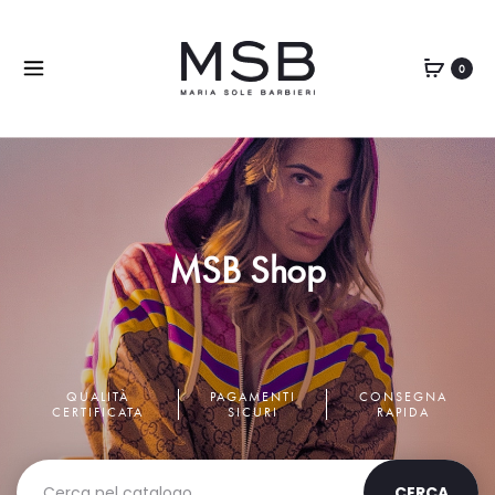
0
MSB Shop
QUALITÀ
PAGAMENTI
CONSEGNA
CERTIFICATA
SICURI
RAPIDA