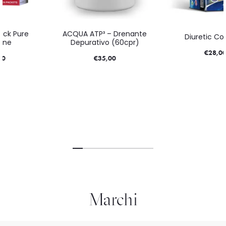
ACQUA ATP³ – Drenante
Diuretic Complex
Depurativo (60cpr)
€
28,00
€
35,00
Marchi