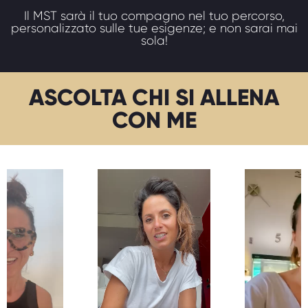
Il MST sarà il tuo compagno nel tuo percorso,
personalizzato sulle tue esigenze; e non sarai mai
sola!
ASCOLTA CHI SI ALLENA
CON ME