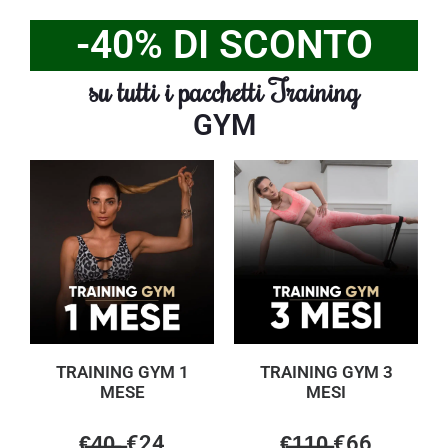
-40% DI SCONTO
su tutti i pacchetti Training
GYM
TRAINING GYM 1
TRAINING GYM 3
MESE
MESI
€̶4̶0̶ ̶ €24
€̶1̶1̶0̶ €66