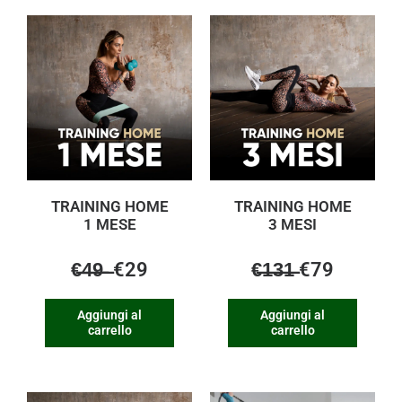
TRAINING HOME
TRAINING HOME
1 MESE
3 MESI
€̶4̶9̶ ̶ €29
€̶1̶3̶1̶ €79
Aggiungi al
Aggiungi al
carrello
carrello