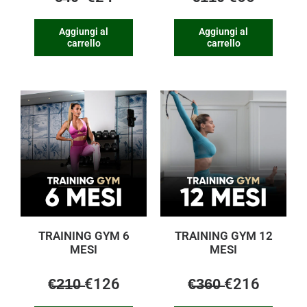
Aggiungi al
Aggiungi al
carrello
carrello
TRAINING GYM 6
TRAINING GYM 12
MESI
MESI
€̶2̶1̶0̶ €126
€̶3̶6̶0̶ €216