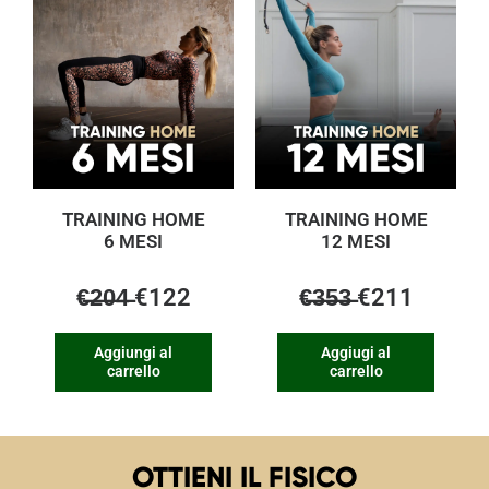
TRAINING HOME
TRAINING HOME
6 MESI
12 MESI
€̶2̶0̶4̶ €122
€̶3̶5̶3̶ €211
Aggiungi al
Aggiugi al
carrello
carrello
OTTIENI IL FISICO