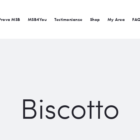
Prova MSB
MSB4You
Testimonianze
Shop
My Area
FA
Biscotto