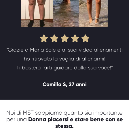





“Grazie a Maria Sole e ai suoi video allenamenti
ho ritrovato la voglia di allenarmi!
Ti basterà farti guidare dalla sua voce!”
Camilla S, 27 anni
Noi di MST sappiamo quanto sia importante
Donna piacersi e stare bene con se
per una
stessa.