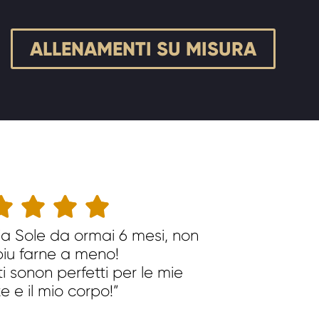
ALLENAMENTI SU MISURA




ia Sole da ormai 6 mesi, non
iu farne a meno!
i sonon perfetti per le mie
e e il mio corpo!”