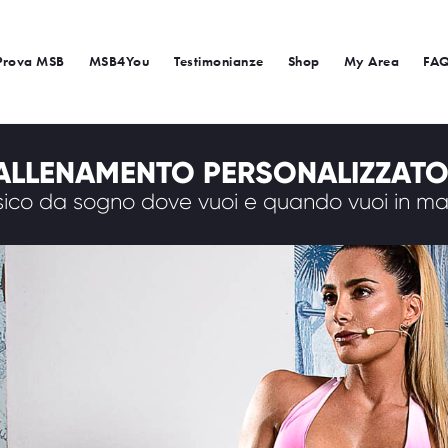
Prova MSB
MSB4You
Testimonianze
Shop
My Area
FA
ALLENAMENTO PERSONALIZZATO 
fisico da sogno dove vuoi e quando vuoi in man