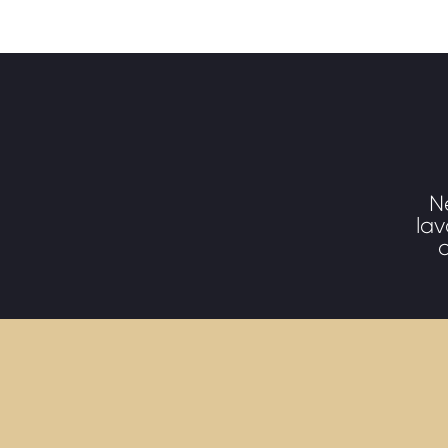
N
lav
o