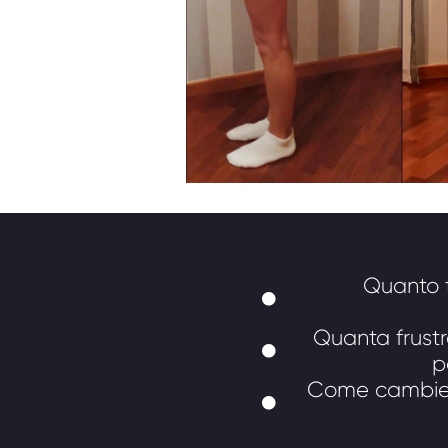
Quanto t
Quanta frust
p
Come cambiereb