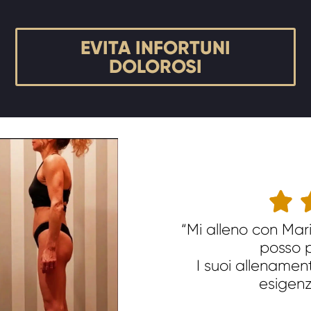
EVITA INFORTUNI
DOLOROSI

“Mi alleno con Mar
posso p
I suoi allenament
esigenz