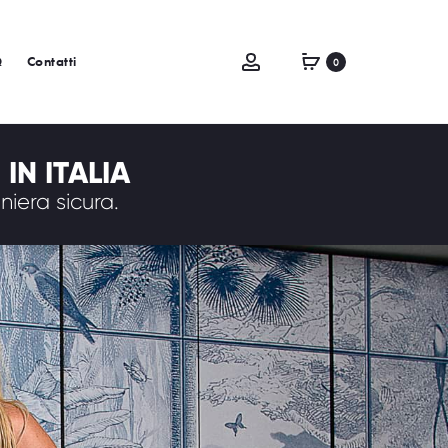
Q
Contatti
0
IN ITALIA
iera sicura.