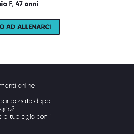
ia F, 47 anni
MO AD ALLENARCI
amenti online
abbandonato dopo
ogno?
 a tuo agio con il