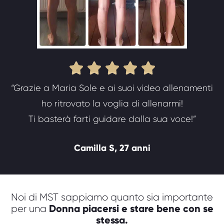





“Grazie a Maria Sole e ai suoi video allenamenti
ho ritrovato la voglia di allenarmi!
Ti basterà farti guidare dalla sua voce!”
Camilla S, 27 anni
Noi di MST sappiamo quanto sia importante
Donna piacersi e stare bene con se
per una
stessa.