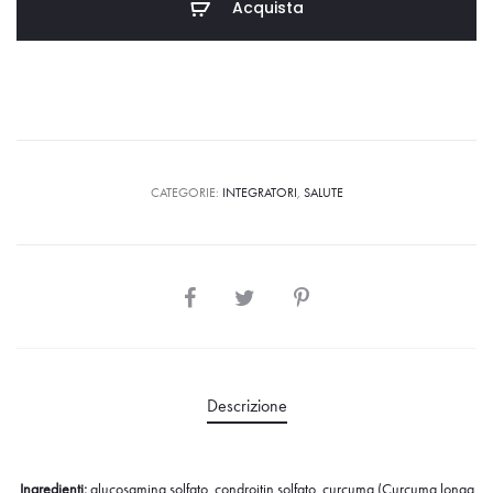
Acquista
CATEGORIE:
INTEGRATORI
,
SALUTE
Descrizione
Ingredienti:
glucosamina solfato, condroitin solfato, curcuma (Curcuma longa