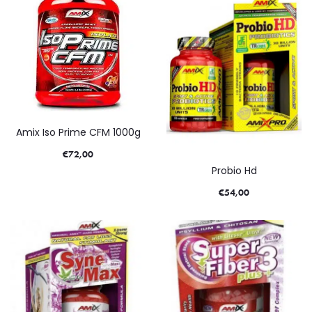
Amix Iso Prime CFM 1000g
€
72,00
Probio Hd
€
54,00