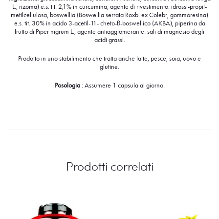
L., rizoma) e.s. tit. 2,1% in curcumina, agente di rivestimento: idrossi-propil-
metilcellulosa, boswellia (Boswellia serrata Roxb. ex Colebr, gommoresina)
e.s. tit. 30% in acido 3-acetil-11- cheto-ß-boswellico (AKBA), piperina da
frutto di Piper nigrum L., agente antiagglomerante: sali di magnesio degli
acidi grassi.
Prodotto in uno stabilimento che tratta anche latte, pesce, soia, uovo e
glutine.
Posologia
: Assumere 1 capsula al giorno.
Prodotti correlati