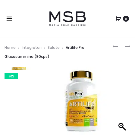
0
Home
Integratori
Salute
Artilife Pro
Glucosammina (90cps)
40%