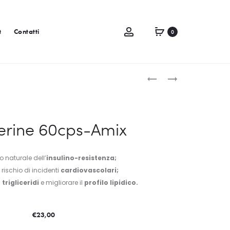
Q
Contatti
0
erine 60cps-Amix
o naturale dell’
insulino-resistenza;
l rischio di incidenti
cardiovascolari;
i
trigliceridi
e migliorare il
profilo lipidico.
€
23,00