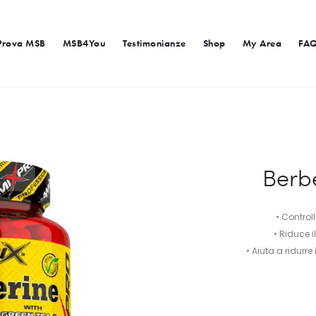
Prova MSB
MSB4You
Testimonianze
Shop
My Area
FA
Berb
• Controll
• Riduce i
• Aiuta a ridurre 