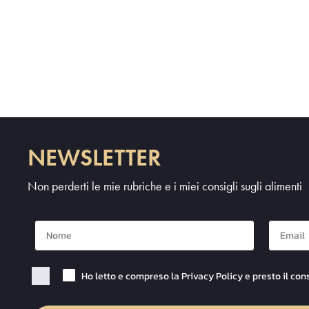
NEWSLETTER
Non perderti le mie rubriche e i miei consigli sugli alimenti
Nome
Mail
Checkbox Privacy
Ho letto e compreso la Privacy Policy e presto il con