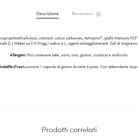
Descrizione
Recensioni
0
sipropilmetilcellulosa; coloranti: calcio carbonato, tartrazina*, giallo tramonto FCF*)
e (L.) Weber ex F.H.Wigg.) radice e.s.; agenti antiagglomeranti: Sali di magnesio deg
Allergeni:
Può contenere latte, uova, soia, glutine, crostacei e molluschi.
odalità d’uso
Assumere 1 capsule al giorno durante il pasto. Con abbondante acqu
Prodotti correlati