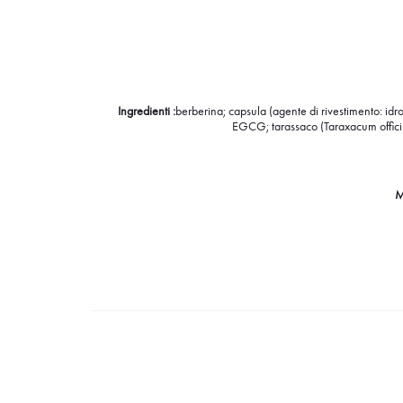
Ingredienti :
berberina; capsula (agente di rivestimento: idros
EGCG; tarassaco (Taraxacum officinal
M