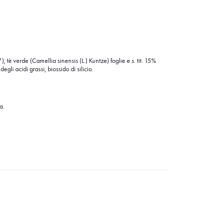
; tè verde (Camellia sinensis (L.) Kuntze) foglie e.s. tit. 15%
li acidi grassi, biossido di silicio.
a.