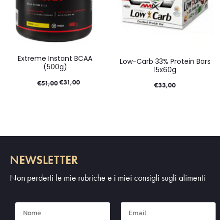
Extreme Instant BCAA
Low-Carb 33% Protein Bars
(500g)
15x60g
€
31,00
€
51,00
€
33,00
NEWSLETTER
Non perderti le mie rubriche e i miei consigli sugli alimenti
Nome
Mail