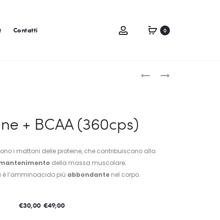
Q
Contatti
0
ne + BCAA (360cps)
no i mattoni delle proteine, che contribuiscono alla
mantenimento
della massa muscolare;
a è l’amminoacido più
abbondante
nel corpo.
€
49,00
€
30,00