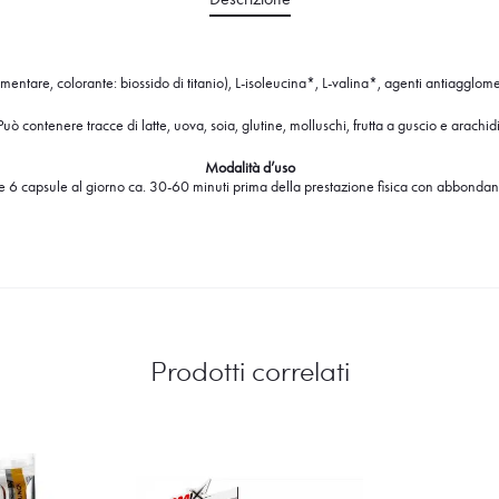
ntare, colorante: biossido di titanio), L-isoleucina*, L-valina*, agenti antiagglomera
Può contenere tracce di latte, uova, soia, glutine, molluschi, frutta a guscio e arachidi
Modalità d’uso
 6 capsule al giorno ca. 30-60 minuti prima della prestazione fisica con abbondan
Prodotti correlati