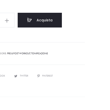
Acquista
GORIE:
PRE & POST WORKOUT
,
TONIFICAZIONE
BOOK
TWITTER
PINTEREST