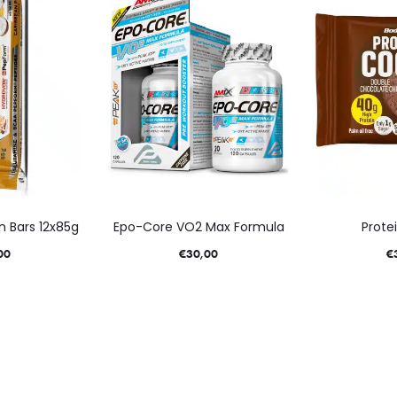
in Bars 12x85g
Epo-Core VO2 Max Formula
Prote
00
€
30,00
€