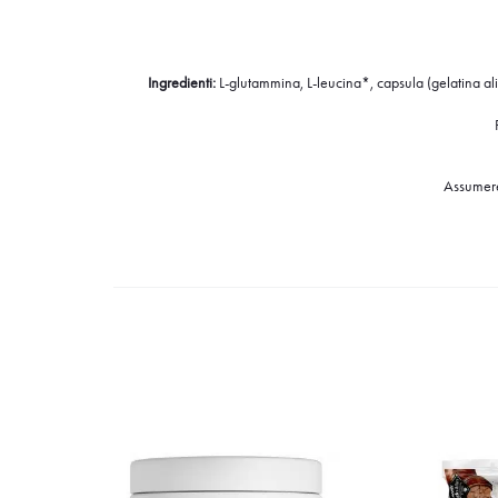
Ingredienti:
L-glutammina, L-leucina*, capsula (gelatina alime
Assumere