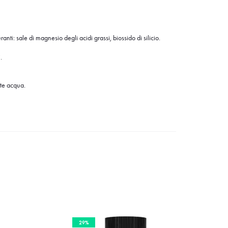
nti: sale di magnesio degli acidi grassi, biossido di silicio.
.
te acqua.
29%