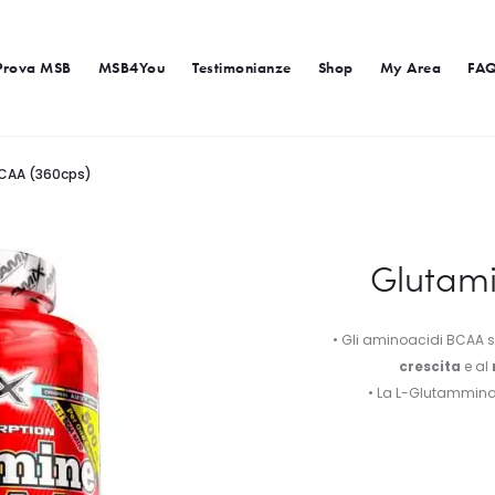
Prova MSB
MSB4You
Testimonianze
Shop
My Area
FA
CAA (360cps)
Glutami
• Gli aminoacidi BCAA so
crescita
e al
• La L-Glutammin