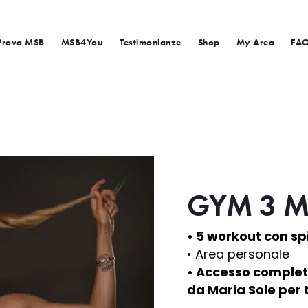
Prova MSB
MSB4You
Testimonianze
Shop
My Area
FA
GYM 3 M
• 5 workout con s
• Area personale
• Accesso completo 
da Maria Sole per 