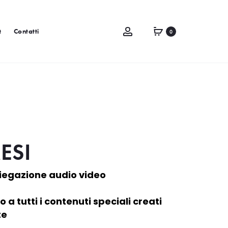
Q
Contatti
0
ESI
piegazione audio video
a tutti i contenuti speciali creati
te