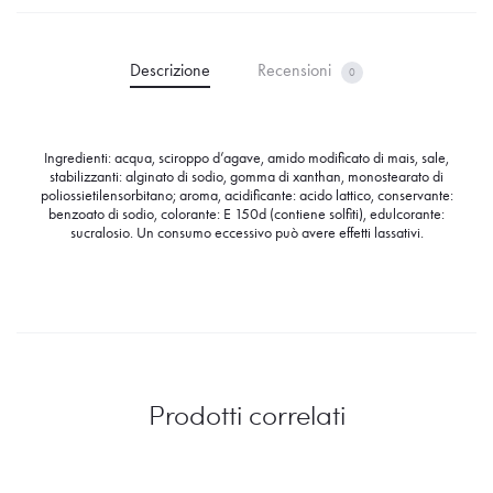
Descrizione
Recensioni
0
Ingredienti: acqua, sciroppo d’agave, amido modificato di mais, sale,
stabilizzanti: alginato di sodio, gomma di xanthan, monostearato di
poliossietilensorbitano; aroma, acidificante: acido lattico, conservante:
benzoato di sodio, colorante: E 150d (contiene solfiti), edulcorante:
sucralosio. Un consumo eccessivo può avere effetti lassativi.
Prodotti correlati