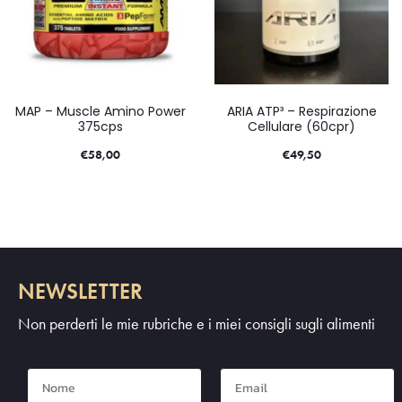
MAP – Muscle Amino Power
ARIA ATP³ – Respirazione
375cps
Cellulare (60cpr)
€
58,00
€
49,50
NEWSLETTER
Non perderti le mie rubriche e i miei consigli sugli alimenti
Nome
Mail