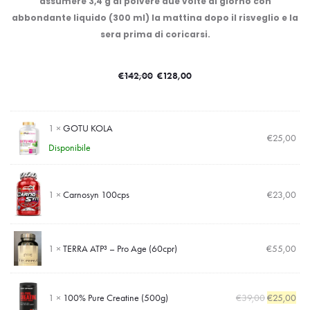
assumere 3,4 g di polvere due volte al giorno con
abbondante liquido (300 ml) la mattina dopo il risveglio e la
sera prima di coricarsi.
€
128,00
€
142,00
1 ×
GOTU KOLA
€
25,00
Disponibile
1 ×
Carnosyn 100cps
€
23,00
1 ×
TERRA ATP³ – Pro Age (60cpr)
€
55,00
1 ×
100% Pure Creatine (500g)
€
39,00
€
25,00