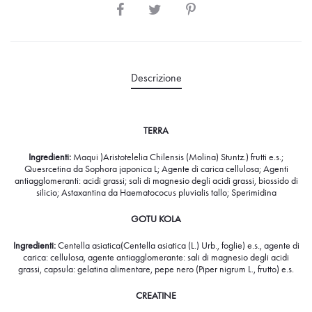
Descrizione
TERRA
Ingredienti:
Maqui )Aristotelelia Chilensis (Molina) Stuntz.) frutti e.s.;
Quesrcetina da Sophora japonica L; Agente di carica cellulosa; Agenti
antiagglomeranti: acidi grassi; sali di magnesio degli acidi grassi, biossido di
silicio; Astaxantina da Haematococus pluvialis tallo; Sperimidina
GOTU KOLA
Ingredienti:
Centella asiatica(Centella asiatica (L.) Urb., foglie) e.s., agente di
carica: cellulosa, agente antiagglomerante: sali di magnesio degli acidi
grassi, capsula: gelatina alimentare, pepe nero (Piper nigrum L., frutto) e.s.
CREATINE