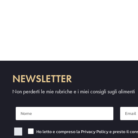
NEWSLETTER
Non perderti le mie rubriche e i miei consigli sugli alimenti
Nome
Mail
Checkbox Privacy
Ho letto e compreso la Privacy Policy e presto il con