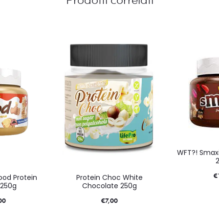
WFT?! Smaxi
€
ood Protein
Protein Choc White
250g
Chocolate 250g
00
€
7,00