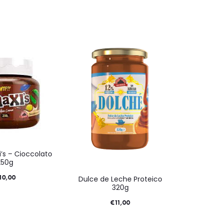
’s – Cioccolato
250g
10,00
Dulce de Leche Proteico
320g
€
11,00