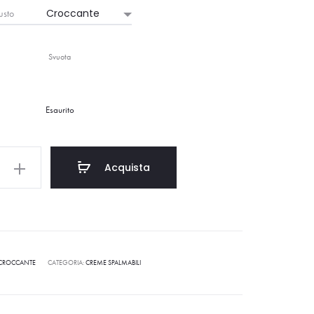
sto
Svuota
Esaurito
Acquista
CROCCANTE
CATEGORIA:
CREME SPALMABILI