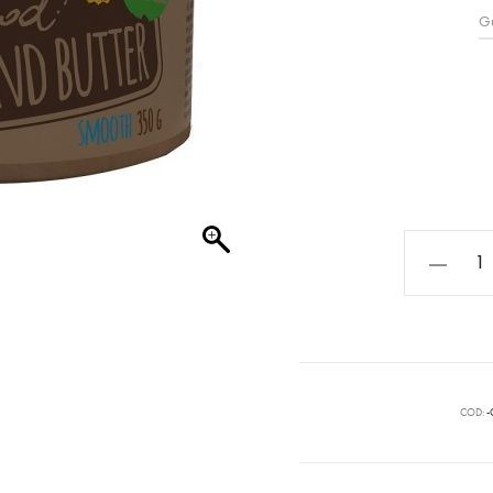
Gu
COD:
-