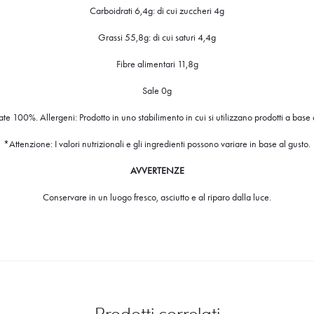
Carboidrati 6,4g: di cui zuccheri 4g
Grassi 55,8g: di cui saturi 4,4g
Fibre alimentari 11,8g
Sale 0g
te 100%. Allergeni: Prodotto in uno stabilimento in cui si utilizzano prodotti a base d
*Attenzione: I valori nutrizionali e gli ingredienti possono variare in base al gusto.
AVVERTENZE
Conservare in un luogo fresco, asciutto e al riparo dalla luce.
Prodotti correlati