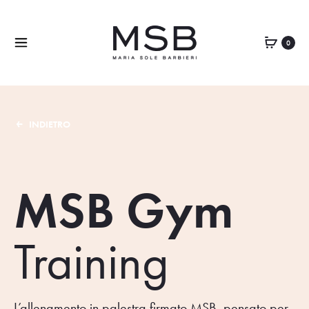
0
INDIETRO
MSB Gym
Training
L’allenamento in palestra firmato MSB, pensato per