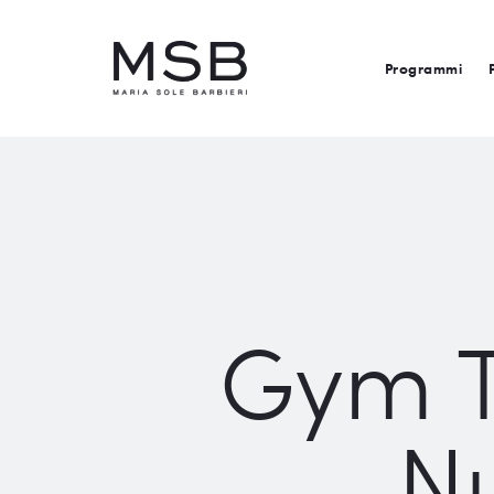
Programmi
Gym T
Nu