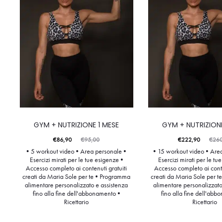
GYM + NUTRIZIONE 1 MESE
GYM + NUTRIZIONE
€
86,90
€
95,00
€
222,90
€
26
• 5 workout video • Area personale •
• 15 workout video • Are
Esercizi mirati per le tue esigenze •
Esercizi mirati per le tu
Accesso completo ai contenuti gratuiti
Accesso completo ai conte
creati da Maria Sole per te • Programma
creati da Maria Sole per 
alimentare personalizzato e assistenza
alimentare personalizzato
fino alla fine dell'abbonamento •
fino alla fine dell'ab
Ricettario
Ricettario