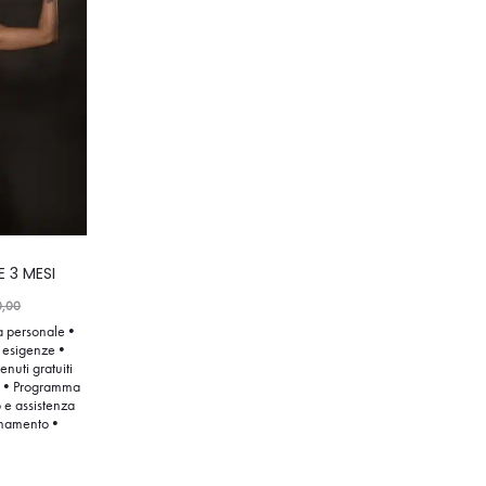
 3 MESI
0,00
a personale •
e esigenze •
nuti gratuiti
te • Programma
 e assistenza
bonamento •