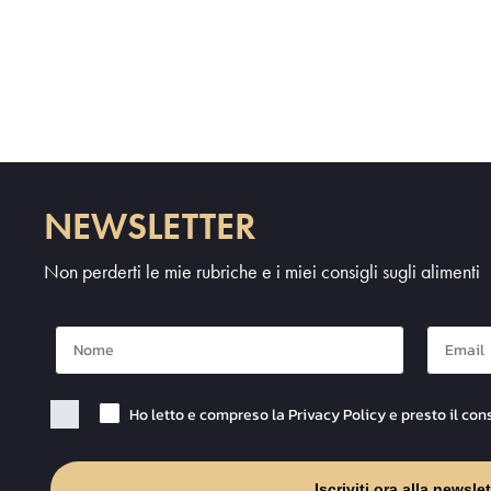
NEWSLETTER
Non perderti le mie rubriche e i miei consigli sugli alimenti
Nome
Mail
Checkbox Privacy
Ho letto e compreso la Privacy Policy e presto il con
Iscriviti ora alla newslet