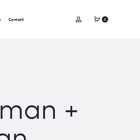
Q
Contatti
0
oman +
lan