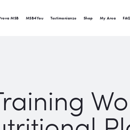
Prova MSB
MSB4You
Testimonianze
Shop
My Area
FA
raining W
tritional P