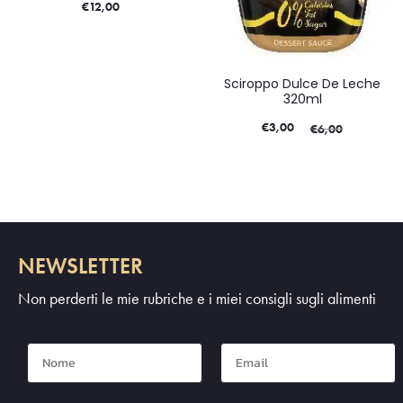
€
12,00
Sciroppo Dulce De Leche
320ml
€
3,00
€
6,00
NEWSLETTER
Non perderti le mie rubriche e i miei consigli sugli alimenti
Nome
Mail