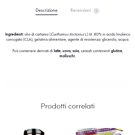
Descrizione
Recensioni
0
Ingredienti:
olio di cartamo (
Carthamus tinctorius
L.) tit. 80% in acido linoleico
coniugato (CLA), gelatina alimentare, agente di resistenza: glicerolo, acqua.
Può contenere derivati di
latte
,
uova
,
soia
, cereali contenenti
glutine
,
molluschi
.
Prodotti correlati