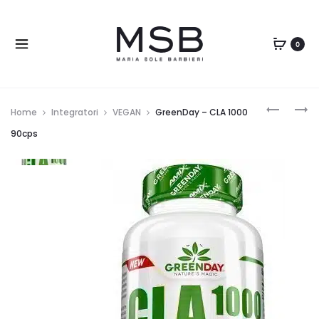
0
Home
Integratori
VEGAN
GreenDay – CLA 1000
90cps