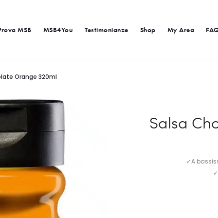
Prova MSB
MSB4You
Testimonianze
Shop
My Area
FA
olate Orange 320ml
Salsa Ch
✓A bassiss
✓