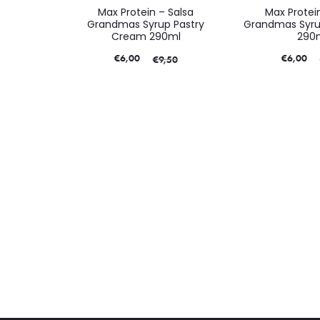
Max Protein – Salsa
Max Protei
Grandmas Syrup Pastry
Grandmas Syru
Cream 290ml
290
€
6,00
€
6,00
€
9,50