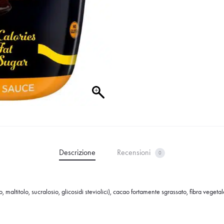
Descrizione
Recensioni
0
o, maltitolo, sucralosio, glicosidi steviolici), cacao fortamente sgrassato, fibra vegetal