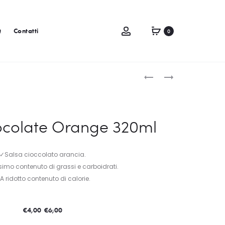
Q
Contatti
0
ocolate Orange 320ml
✓Salsa cioccolato arancia.
imo contenuto di grassi e carboidrati.
A ridotto contenuto di calorie.
€
6,00
€
4,00