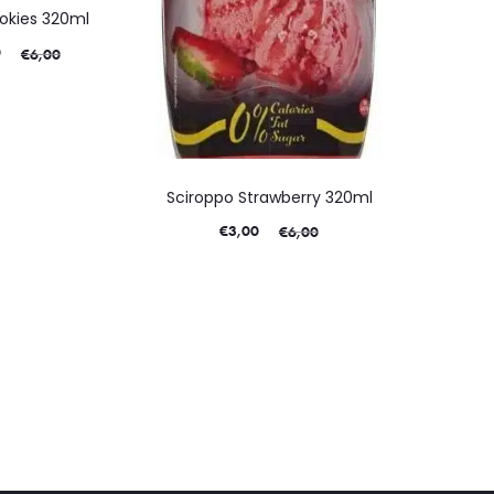
okies 320ml
0
€
6,00
Sciroppo Strawberry 320ml
€
3,00
€
6,00