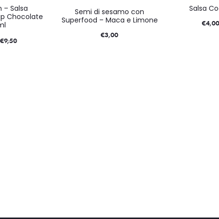
n – Salsa
Salsa Co
Semi di sesamo con
p Chocolate
Superfood – Maca e Limone
€
4,0
ml
€
3,00
€
9,50