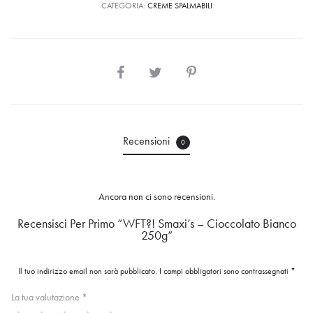
CATEGORIA:
CREME SPALMABILI
Recensioni
0
Ancora non ci sono recensioni.
Recensisci Per Primo “WFT?! Smaxi’s – Cioccolato Bianco
R
250g”
e
Il tuo indirizzo email non sarà pubblicato.
I campi obbligatori sono contrassegnati
*
c
La tua valutazione
*